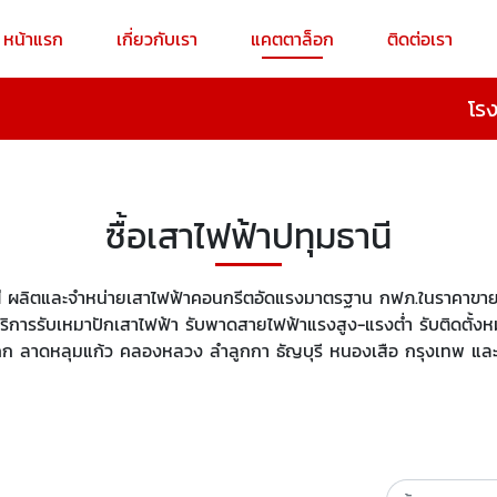
หน้าแรก
เกี่ยวกับเรา
แคตตาล็อก
ติดต่อเรา
โร
ซื้อเสาไฟฟ้าปทุมธานี
ี
ผลิตและจำหน่ายเสาไฟฟ้าคอนกรีตอัดแรงมาตรฐาน กฟภ.ในราคาขายป
ีบริการรับเหมาปักเสาไฟฟ้า รับพาดสายไฟฟ้าแรงสูง-แรงต่ำ รับติดตั้
โคก ลาดหลุมแก้ว คลองหลวง ลำลูกกา ธัญบุรี หนองเสือ กรุงเทพ แล